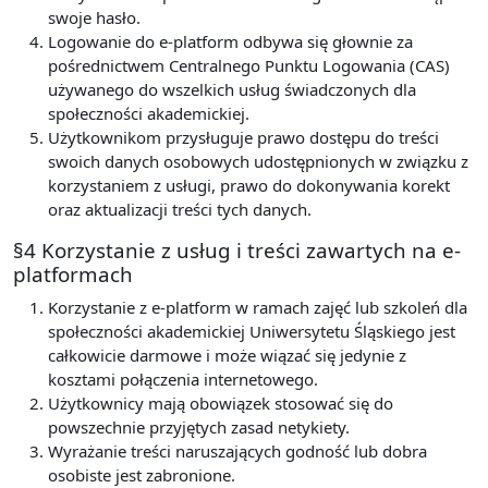
swoje hasło.
Logowanie do e-platform odbywa się głownie za
pośrednictwem Centralnego Punktu Logowania (CAS)
używanego do wszelkich usług świadczonych dla
społeczności akademickiej.
Użytkownikom przysługuje prawo dostępu do treści
swoich danych osobowych udostępnionych w związku z
korzystaniem z usługi, prawo do dokonywania korekt
oraz aktualizacji treści tych danych.
§4 Korzystanie z usług i treści zawartych na e-
platformach
Korzystanie z e-platform w ramach zajęć lub szkoleń dla
społeczności akademickiej Uniwersytetu Śląskiego jest
całkowicie darmowe i może wiązać się jedynie z
kosztami połączenia internetowego.
Użytkownicy mają obowiązek stosować się do
powszechnie przyjętych zasad netykiety.
Wyrażanie treści naruszających godność lub dobra
osobiste jest zabronione.