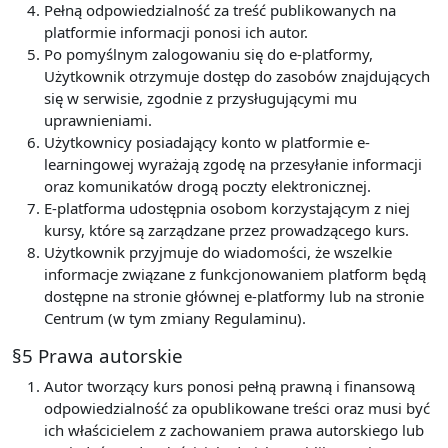
Pełną odpowiedzialność za treść publikowanych na
platformie informacji ponosi ich autor.
Po pomyślnym zalogowaniu się do e-platformy,
Użytkownik otrzymuje dostęp do zasobów znajdujących
się w serwisie, zgodnie z przysługującymi mu
uprawnieniami.
Użytkownicy posiadający konto w platformie e-
learningowej wyrażają zgodę na przesyłanie informacji
oraz komunikatów drogą poczty elektronicznej.
E-platforma udostępnia osobom korzystającym z niej
kursy, które są zarządzane przez prowadzącego kurs.
Użytkownik przyjmuje do wiadomości, że wszelkie
informacje związane z funkcjonowaniem platform będą
dostępne na stronie głównej e-platformy lub na stronie
Centrum (w tym zmiany Regulaminu).
§5 Prawa autorskie
Autor tworzący kurs ponosi pełną prawną i finansową
odpowiedzialność za opublikowane treści oraz musi być
ich właścicielem z zachowaniem prawa autorskiego lub