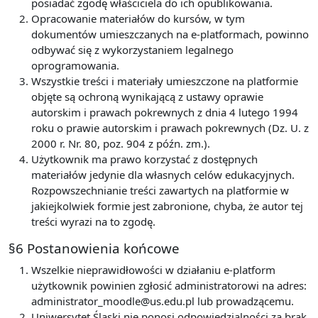
posiadać zgodę właściciela do ich opublikowania.
Opracowanie materiałów do kursów, w tym
dokumentów umieszczanych na e-platformach, powinno
odbywać się z wykorzystaniem legalnego
oprogramowania.
Wszystkie treści i materiały umieszczone na platformie
objęte są ochroną wynikającą z ustawy oprawie
autorskim i prawach pokrewnych z dnia 4 lutego 1994
roku o prawie autorskim i prawach pokrewnych (Dz. U. z
2000 r. Nr. 80, poz. 904 z późn. zm.).
Użytkownik ma prawo korzystać z dostępnych
materiałów jedynie dla własnych celów edukacyjnych.
Rozpowszechnianie treści zawartych na platformie w
jakiejkolwiek formie jest zabronione, chyba, że autor tej
treści wyrazi na to zgodę.
§6 Postanowienia końcowe
Wszelkie nieprawidłowości w działaniu e-platform
użytkownik powinien zgłosić administratorowi na adres:
administrator_moodle@us.edu.pl lub prowadzącemu.
Uniwersytet Śląski nie ponosi odpowiedzialności za brak