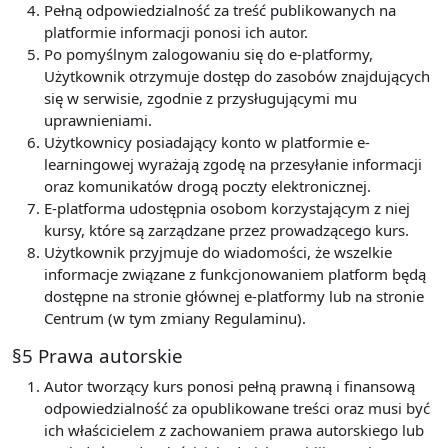
Pełną odpowiedzialność za treść publikowanych na
platformie informacji ponosi ich autor.
Po pomyślnym zalogowaniu się do e-platformy,
Użytkownik otrzymuje dostęp do zasobów znajdujących
się w serwisie, zgodnie z przysługującymi mu
uprawnieniami.
Użytkownicy posiadający konto w platformie e-
learningowej wyrażają zgodę na przesyłanie informacji
oraz komunikatów drogą poczty elektronicznej.
E-platforma udostępnia osobom korzystającym z niej
kursy, które są zarządzane przez prowadzącego kurs.
Użytkownik przyjmuje do wiadomości, że wszelkie
informacje związane z funkcjonowaniem platform będą
dostępne na stronie głównej e-platformy lub na stronie
Centrum (w tym zmiany Regulaminu).
§5 Prawa autorskie
Autor tworzący kurs ponosi pełną prawną i finansową
odpowiedzialność za opublikowane treści oraz musi być
ich właścicielem z zachowaniem prawa autorskiego lub