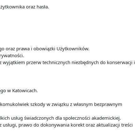
żytkownika oraz hasła.
iego oraz prawa i obowiązki Użytkowników.
prywatności.
t z wyjątkiem przerw technicznych niezbędnych do konserwacji i
iego w Katowicach.
nia komukolwiek szkody w związku z własnym bezprawnym
ich usług świadczonych dla społeczności akademickiej.
sługi, prawo do dokonywania korekt oraz aktualizacji treści