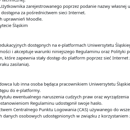
Użytkownika zarejestrowanego poprzez podanie nazwy własnej u
dostępna za pośrednictwem sieci Internet.
ach uprawnień Moodle.
ytecie Śląskim
ug edukacyjnych dostępnych na e-platformach Uniwersytetu Śląsk
ości i akceptuje warunki niniejszego Regulaminu oraz Polityki 
m, które zapewnia stały dostęp do platform poprzez sieć Interne
raku zasilania).
ładowca lub inna osoba będąca pracownikiem Uniwersytetu Śląsk
tępu do e-platformy.
 z tytułu ewentualnego naruszenia cudzych praw oraz wyrządze
postanowieniom Regulaminu udostępnił swoje hasło.
ctwem Centralnego Punktu Logowania (CAS) używanego do wszelk
 danych osobowych udostępnionych w związku z korzystaniem z u