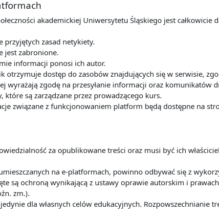
latformach
połeczności akademickiej Uniwersytetu Śląskiego jest całkowicie 
przyjętych zasad netykiety.
e jest zabronione.
mie informacji ponosi ich autor.
k otrzymuje dostęp do zasobów znajdujących się w serwisie, zg
ej wyrażają zgodę na przesyłanie informacji oraz komunikatów dr
y, które są zarządzane przez prowadzącego kurs.
cje związane z funkcjonowaniem platform będą dostępne na stro
owiedzialność za opublikowane treści oraz musi być ich właścic
mieszczanych na e-platformach, powinno odbywać się z wykor
bjęte są ochroną wynikającą z ustawy oprawie autorskim i prawac
óźn. zm.).
dynie dla własnych celów edukacyjnych. Rozpowszechnianie treśc