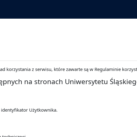
d korzystania z serwisu, które zawarte są w Regulaminie korzyst
tępnych na stronach Uniwersytetu Śląskie
 identyfikator Użytkownika.
y technicznej.