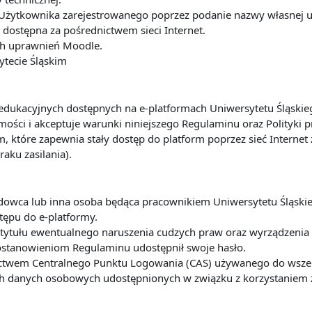
Użytkownika zarejestrowanego poprzez podanie nazwy własnej u
dostępna za pośrednictwem sieci Internet.
ach uprawnień Moodle.
ytecie Śląskim
ug edukacyjnych dostępnych na e-platformach Uniwersytetu Śląsk
ości i akceptuje warunki niniejszego Regulaminu oraz Polityki 
m, które zapewnia stały dostęp do platform poprzez sieć Interne
raku zasilania).
ładowca lub inna osoba będąca pracownikiem Uniwersytetu Śląsk
tępu do e-platformy.
 z tytułu ewentualnego naruszenia cudzych praw oraz wyrządze
postanowieniom Regulaminu udostępnił swoje hasło.
ctwem Centralnego Punktu Logowania (CAS) używanego do wszelk
 danych osobowych udostępnionych w związku z korzystaniem z u