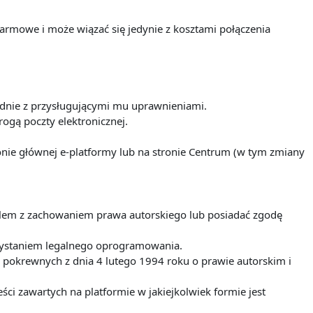
darmowe i może wiązać się jedynie z kosztami połączenia
odnie z przysługującymi mu uprawnieniami.
ogą poczty elektronicznej.
nie głównej e-platformy lub na stronie Centrum (w tym zmiany
ielem z zachowaniem prawa autorskiego lub posiadać zgodę
zystaniem legalnego oprogramowania.
h pokrewnych z dnia 4 lutego 1994 roku o prawie autorskim i
i zawartych na platformie w jakiejkolwiek formie jest