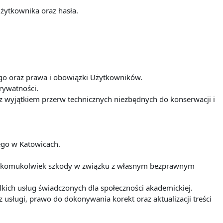
żytkownika oraz hasła.
iego oraz prawa i obowiązki Użytkowników.
prywatności.
t z wyjątkiem przerw technicznych niezbędnych do konserwacji i
iego w Katowicach.
nia komukolwiek szkody w związku z własnym bezprawnym
ich usług świadczonych dla społeczności akademickiej.
sługi, prawo do dokonywania korekt oraz aktualizacji treści