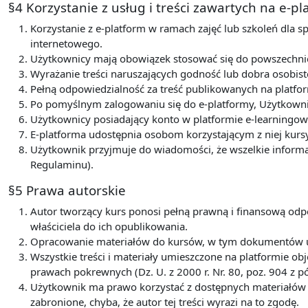
§4 Korzystanie z usług i treści zawartych na e-p
Korzystanie z e-platform w ramach zajęć lub szkoleń dla s
internetowego.
Użytkownicy mają obowiązek stosować się do powszechnie 
Wyrażanie treści naruszających godność lub dobra osobist
Pełną odpowiedzialność za treść publikowanych na platfor
Po pomyślnym zalogowaniu się do e-platformy, Użytkowni
Użytkownicy posiadający konto w platformie e-learningow
E-platforma udostępnia osobom korzystającym z niej kurs
Użytkownik przyjmuje do wiadomości, że wszelkie informa
Regulaminu).
§5 Prawa autorskie
Autor tworzący kurs ponosi pełną prawną i finansową odp
właściciela do ich opublikowania.
Opracowanie materiałów do kursów, w tym dokumentów u
Wszystkie treści i materiały umieszczone na platformie o
prawach pokrewnych (Dz. U. z 2000 r. Nr. 80, poz. 904 z p
Użytkownik ma prawo korzystać z dostępnych materiałów je
zabronione, chyba, że autor tej treści wyrazi na to zgodę.