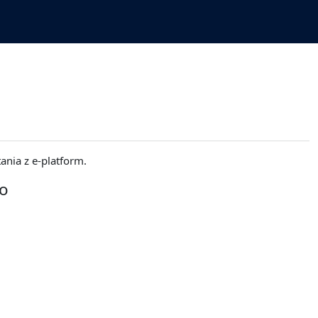
ania z e-platform.
go