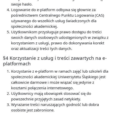
swoje hasło.
Logowanie do e-platform odbywa się głownie za
pośrednictwem Centralnego Punktu Logowania (CAS)
używanego do wszelkich usług świadczonych dla
społeczności akademickiej.
Użytkownikom przysługuje prawo dostępu do treści
swoich danych osobowych udostępnionych w związku z
korzystaniem z usługi, prawo do dokonywania korekt
oraz aktualizacji treści tych danych.
§4 Korzystanie z usług i treści zawartych na e-
platformach
Korzystanie z e-platform w ramach zajęć lub szkoleń dla
społeczności akademickiej Uniwersytetu Śląskiego jest
całkowicie darmowe i może wiązać się jedynie z
kosztami połączenia internetowego.
Użytkownicy mają obowiązek stosować się do
powszechnie przyjętych zasad netykiety.
Wyrażanie treści naruszających godność lub dobra
osobiste jest zabronione.