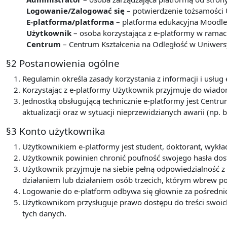
Logowanie/Zalogować się
– potwierdzenie tożsamości 
E-platforma/platforma
– platforma edukacyjna Moodle 
Użytkownik
– osoba korzystająca z e-platformy w ram
Centrum
– Centrum Kształcenia na Odległość w Uniwers
§2 Postanowienia ogólne
Regulamin określa zasady korzystania z informacji i usł
Korzystając z e-platformy Użytkownik przyjmuje do wiadom
Jednostką obsługującą technicznie e-platformy jest Centru
aktualizacji oraz w sytuacji nieprzewidzianych awarii (np. b
§3 Konto użytkownika
Użytkownikiem e-platformy jest student, doktorant, wyk
Użytkownik powinien chronić poufność swojego hasła dos
Użytkownik przyjmuje na siebie pełną odpowiedzialność
działaniem lub działaniem osób trzecich, którym wbrew 
Logowanie do e-platform odbywa się głownie za pośredni
Użytkownikom przysługuje prawo dostępu do treści swoich
tych danych.