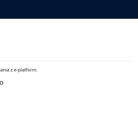
ania z e-platform.
go