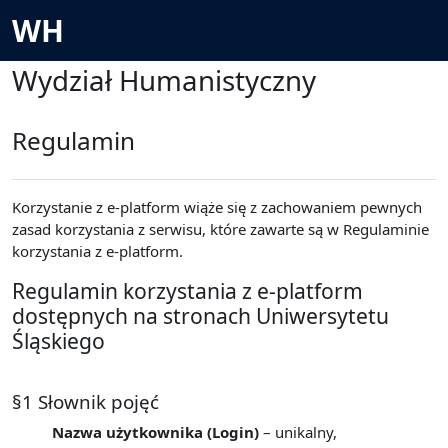
Przejdź do głównej zawartości
WH
Wydział Humanistyczny
Regulamin
Korzystanie z e-platform wiąże się z zachowaniem pewnych
zasad korzystania z serwisu, które zawarte są w Regulaminie
korzystania z e-platform.
Regulamin korzystania z e-platform
dostępnych na stronach Uniwersytetu
Śląskiego
§1 Słownik pojęć
Nazwa użytkownika (Login)
– unikalny,