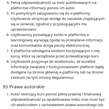
Pełną odpowiedzialność za treść publikowanych na
platformie informacji ponosi ich autor.
Po pomyślnym zalogowaniu się do e-platformy,
Użytkownik otrzymuje dostęp do zasobów znajdujących
się w serwisie, zgodnie z przysługującymi mu
uprawnieniami.
Użytkownicy posiadający konto w platformie e-
learningowej wyrażają zgodę na przesyłanie informacji
oraz komunikatów drogą poczty elektronicznej.
E-platforma udostępnia osobom korzystającym z niej
kursy, które są zarządzane przez prowadzącego kurs.
Użytkownik przyjmuje do wiadomości, że wszelkie
informacje związane z funkcjonowaniem platform będą
dostępne na stronie głównej e-platformy lub na stronie
Centrum (w tym zmiany Regulaminu).
§5 Prawa autorskie
Autor tworzący kurs ponosi pełną prawną i finansową
odpowiedzialność za opublikowane treści oraz musi być
ich właścicielem z zachowaniem prawa autorskiego lub