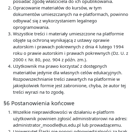
posiadać zgodę właściciela do ich opublikowania.
Opracowanie materiałów do kursów, w tym
dokumentów umieszczanych na e-platformach, powinno
odbywać się z wykorzystaniem legalnego
oprogramowania.
Wszystkie treści i materiały umieszczone na platformie
objęte są ochroną wynikającą z ustawy oprawie
autorskim i prawach pokrewnych z dnia 4 lutego 1994
roku o prawie autorskim i prawach pokrewnych (Dz. U. z
2000 r. Nr. 80, poz. 904 z późn. zm.).
Użytkownik ma prawo korzystać z dostępnych
materiałów jedynie dla własnych celów edukacyjnych.
Rozpowszechnianie treści zawartych na platformie w
jakiejkolwiek formie jest zabronione, chyba, że autor tej
treści wyrazi na to zgodę.
§6 Postanowienia końcowe
Wszelkie nieprawidłowości w działaniu e-platform
użytkownik powinien zgłosić administratorowi na adres:
administrator_moodle@us.edu.pl lub prowadzącemu.
Uniwersytet Śląski nie ponosi odpowiedzialności za brak