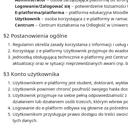
Logowanie/Zalogować się
– potwierdzenie tożsamości 
E-platforma/platforma
– platforma edukacyjna Moodle 
Użytkownik
– osoba korzystająca z e-platformy w ram
Centrum
– Centrum Kształcenia na Odległość w Uniwers
§2 Postanowienia ogólne
Regulamin określa zasady korzystania z informacji i usł
Korzystając z e-platformy Użytkownik przyjmuje do wiadom
Jednostką obsługującą technicznie e-platformy jest Centru
aktualizacji oraz w sytuacji nieprzewidzianych awarii (np. b
§3 Konto użytkownika
Użytkownikiem e-platformy jest student, doktorant, wyk
Użytkownik powinien chronić poufność swojego hasła dos
Użytkownik przyjmuje na siebie pełną odpowiedzialność
działaniem lub działaniem osób trzecich, którym wbrew 
Logowanie do e-platform odbywa się głownie za pośredni
Użytkownikom przysługuje prawo dostępu do treści swoich
tych danych.