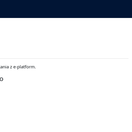
ania z e-platform.
go