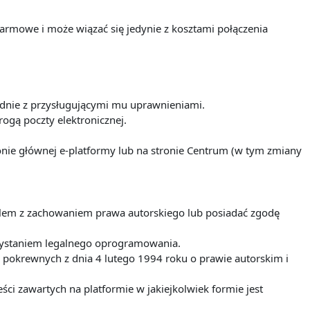
darmowe i może wiązać się jedynie z kosztami połączenia
odnie z przysługującymi mu uprawnieniami.
ogą poczty elektronicznej.
nie głównej e-platformy lub na stronie Centrum (w tym zmiany
ielem z zachowaniem prawa autorskiego lub posiadać zgodę
zystaniem legalnego oprogramowania.
h pokrewnych z dnia 4 lutego 1994 roku o prawie autorskim i
i zawartych na platformie w jakiejkolwiek formie jest