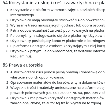
§4 Korzystanie z usług i treści zawartych na e-p
Korzystanie z e-platform w ramach zajęć lub szkoleń dla s
internetowego.
Użytkownicy mają obowiązek stosować się do powszechnie 
Wyrażanie treści naruszających godność lub dobra osobist
Pełną odpowiedzialność za treść publikowanych na platfor
Po pomyślnym zalogowaniu się do e-platformy, Użytkowni
Użytkownicy posiadający konto w platformie e-learningow
E-platforma udostępnia osobom korzystającym z niej kurs
Użytkownik przyjmuje do wiadomości, że wszelkie informa
Regulaminu).
§5 Prawa autorskie
Autor tworzący kurs ponosi pełną prawną i finansową odp
właściciela do ich opublikowania.
Opracowanie materiałów do kursów, w tym dokumentów u
Wszystkie treści i materiały umieszczone na platformie o
prawach pokrewnych (Dz. U. z 2000 r. Nr. 80, poz. 904 z p
Użytkownik ma prawo korzystać z dostępnych materiałów je
zabronione, chyba, że autor tej treści wyrazi na to zgodę.