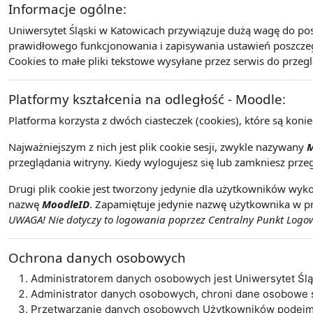
Informacje ogólne:
Uniwersytet Śląski w Katowicach przywiązuje dużą wagę do po
prawidłowego funkcjonowania i zapisywania ustawień poszczegó
Cookies to małe pliki tekstowe wysyłane przez serwis do przeg
Platformy kształcenia na odległość - Moodle:
Platforma korzysta z dwóch ciasteczek (cookies), które są koni
Najważniejszym z nich jest plik cookie sesji, zwykle nazywany
M
przeglądania witryny. Kiedy wylogujesz się lub zamkniesz przeg
Drugi plik cookie jest tworzony jedynie dla użytkowników wyko
nazwę
MoodleID
. Zapamiętuje jedynie nazwę użytkownika w pr
UWAGA! Nie dotyczy to logowania poprzez Centralny Punkt Logowa
Ochrona danych osobowych
Administratorem danych osobowych jest Uniwersytet Śl
Administrator danych osobowych, chroni dane osobowe
Przetwarzanie danych osobowych Użytkowników podejmo