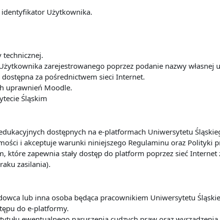
 identyfikator Użytkownika.
y technicznej.
Użytkownika zarejestrowanego poprzez podanie nazwy własnej u
dostępna za pośrednictwem sieci Internet.
ach uprawnień Moodle.
ytecie Śląskim
ug edukacyjnych dostępnych na e-platformach Uniwersytetu Śląsk
ości i akceptuje warunki niniejszego Regulaminu oraz Polityki 
m, które zapewnia stały dostęp do platform poprzez sieć Interne
raku zasilania).
ładowca lub inna osoba będąca pracownikiem Uniwersytetu Śląsk
tępu do e-platformy.
 z tytułu ewentualnego naruszenia cudzych praw oraz wyrządze