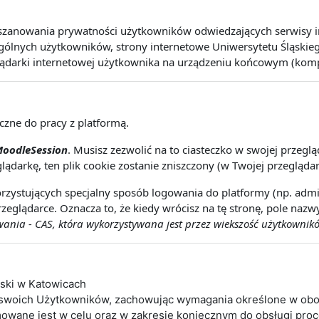
szanowania prywatności użytkowników odwiedzających serwisy int
lnych użytkowników, strony internetowe Uniwersytetu Śląskiego 
lądarki internetowej użytkownika na urządzeniu końcowym (kompute
eczne do pracy z platformą.
oodleSession
. Musisz zezwolić na to ciasteczko w swojej przeg
lądarkę, ten plik cookie zostanie zniszczony (w Twojej przeglądar
rzystujących specjalny sposób logowania do platformy (np. admin
zeglądarce. Oznacza to, że kiedy wrócisz na tę stronę, pole naz
nia - CAS, która wykorzystywana jest przez wiekszość użytkownikó
ąski w Katowicach
 swoich Użytkowników, zachowując wymagania określone w obo
wane jest w celu oraz w zakresie koniecznym do obsługi pro