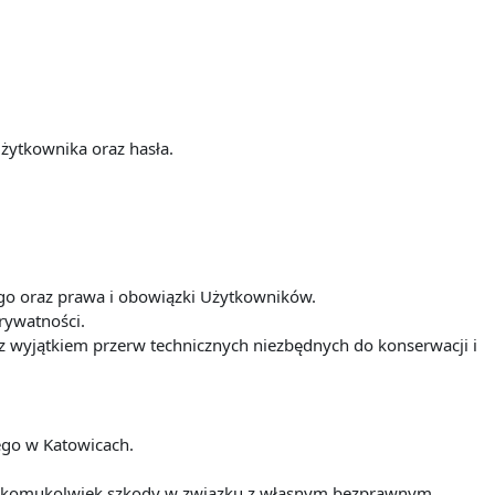
żytkownika oraz hasła.
iego oraz prawa i obowiązki Użytkowników.
prywatności.
t z wyjątkiem przerw technicznych niezbędnych do konserwacji i
iego w Katowicach.
nia komukolwiek szkody w związku z własnym bezprawnym