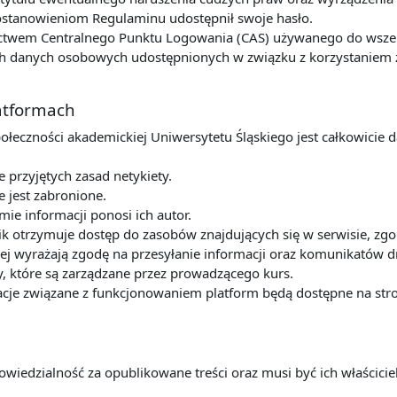
postanowieniom Regulaminu udostępnił swoje hasło.
ctwem Centralnego Punktu Logowania (CAS) używanego do wszelk
 danych osobowych udostępnionych w związku z korzystaniem z u
latformach
połeczności akademickiej Uniwersytetu Śląskiego jest całkowicie 
przyjętych zasad netykiety.
e jest zabronione.
mie informacji ponosi ich autor.
k otrzymuje dostęp do zasobów znajdujących się w serwisie, zg
ej wyrażają zgodę na przesyłanie informacji oraz komunikatów dr
y, które są zarządzane przez prowadzącego kurs.
cje związane z funkcjonowaniem platform będą dostępne na stro
owiedzialność za opublikowane treści oraz musi być ich właścic