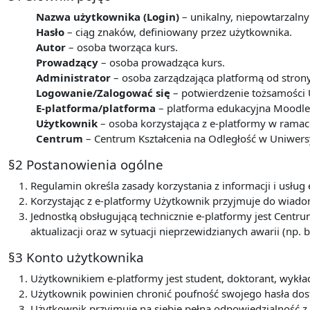
Nazwa użytkownika (Login)
– unikalny, niepowtarzalny
Hasło
– ciąg znaków, definiowany przez użytkownika.
Autor
– osoba tworząca kurs.
Prowadzący
– osoba prowadząca kurs.
Administrator
– osoba zarządzająca platformą od stron
Logowanie/Zalogować się
– potwierdzenie tożsamości 
E-platforma/platforma
– platforma edukacyjna Moodle 
Użytkownik
– osoba korzystająca z e-platformy w ram
Centrum
– Centrum Kształcenia na Odległość w Uniwers
§2 Postanowienia ogólne
Regulamin określa zasady korzystania z informacji i usł
Korzystając z e-platformy Użytkownik przyjmuje do wiadom
Jednostką obsługującą technicznie e-platformy jest Centru
aktualizacji oraz w sytuacji nieprzewidzianych awarii (np. b
§3 Konto użytkownika
Użytkownikiem e-platformy jest student, doktorant, wyk
Użytkownik powinien chronić poufność swojego hasła dos
Użytkownik przyjmuje na siebie pełną odpowiedzialność