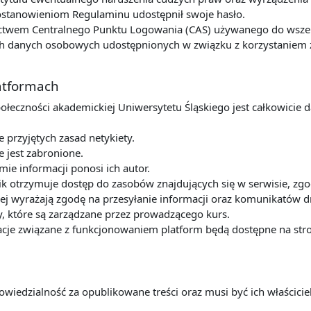
postanowieniom Regulaminu udostępnił swoje hasło.
ctwem Centralnego Punktu Logowania (CAS) używanego do wszelk
 danych osobowych udostępnionych w związku z korzystaniem z u
latformach
połeczności akademickiej Uniwersytetu Śląskiego jest całkowicie 
przyjętych zasad netykiety.
e jest zabronione.
mie informacji ponosi ich autor.
k otrzymuje dostęp do zasobów znajdujących się w serwisie, zg
ej wyrażają zgodę na przesyłanie informacji oraz komunikatów dr
y, które są zarządzane przez prowadzącego kurs.
cje związane z funkcjonowaniem platform będą dostępne na stro
owiedzialność za opublikowane treści oraz musi być ich właścic