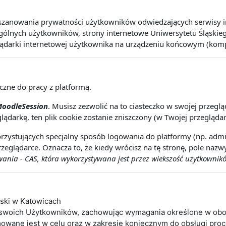
szanowania prywatności użytkowników odwiedzających serwisy int
lnych użytkowników, strony internetowe Uniwersytetu Śląskiego 
lądarki internetowej użytkownika na urządzeniu końcowym (kompute
eczne do pracy z platformą.
oodleSession
. Musisz zezwolić na to ciasteczko w swojej przeg
lądarkę, ten plik cookie zostanie zniszczony (w Twojej przeglądar
rzystujących specjalny sposób logowania do platformy (np. admin
zeglądarce. Oznacza to, że kiedy wrócisz na tę stronę, pole naz
nia - CAS, która wykorzystywana jest przez wiekszość użytkownikó
ąski w Katowicach
 swoich Użytkowników, zachowując wymagania określone w obo
wane jest w celu oraz w zakresie koniecznym do obsługi pro