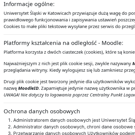
Informacje ogólne:
Uniwersytet Śląski w Katowicach przywiązuje dużą wagę do po
prawidłowego funkcjonowania i zapisywania ustawień poszczegó
Cookies to małe pliki tekstowe wysyłane przez serwis do przeg
Platformy kształcenia na odległość - Moodle:
Platforma korzysta z dwóch ciasteczek (cookies), które są koni
Najważniejszym z nich jest plik cookie sesji, zwykle nazywany
M
przeglądania witryny. Kiedy wylogujesz się lub zamkniesz przeg
Drugi plik cookie jest tworzony jedynie dla użytkowników wyko
nazwę
MoodleID
. Zapamiętuje jedynie nazwę użytkownika w pr
UWAGA! Nie dotyczy to logowania poprzez Centralny Punkt Logowa
Ochrona danych osobowych
Administratorem danych osobowych jest Uniwersytet Śl
Administrator danych osobowych, chroni dane osobowe
Przetwarzanie danych osobowych Użytkowników podejmo