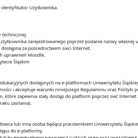
 identyfikator Użytkownika.
y technicznej.
Użytkownika zarejestrowanego poprzez podanie nazwy własnej u
dostępna za pośrednictwem sieci Internet.
ach uprawnień Moodle.
ytecie Śląskim
ug edukacyjnych dostępnych na e-platformach Uniwersytetu Śląsk
ości i akceptuje warunki niniejszego Regulaminu oraz Polityki 
m, które zapewnia stały dostęp do platform poprzez sieć Interne
raku zasilania).
ładowca lub inna osoba będąca pracownikiem Uniwersytetu Śląsk
tępu do e-platformy.
 z tytułu ewentualnego naruszenia cudzych praw oraz wyrządze