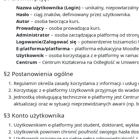
Nazwa użytkownika (Login)
– unikalny, niepowtarzalny
Hasło
– ciąg znaków, definiowany przez użytkownika.
Autor
– osoba tworząca kurs.
Prowadzący
– osoba prowadząca kurs.
Administrator
– osoba zarządzająca platformą od stron
Logowanie/Zalogować się
– potwierdzenie tożsamości 
E-platforma/platforma
– platforma edukacyjna Moodle 
Użytkownik
– osoba korzystająca z e-platformy w ram
Centrum
– Centrum Kształcenia na Odległość w Uniwers
§2 Postanowienia ogólne
Regulamin określa zasady korzystania z informacji i usł
Korzystając z e-platformy Użytkownik przyjmuje do wiadom
Jednostką obsługującą technicznie e-platformy jest Centru
aktualizacji oraz w sytuacji nieprzewidzianych awarii (np. b
§3 Konto użytkownika
Użytkownikiem e-platformy jest student, doktorant, wyk
Użytkownik powinien chronić poufność swojego hasła dos
Użytkownik przyjmuje na siebie pełną odpowiedzialność