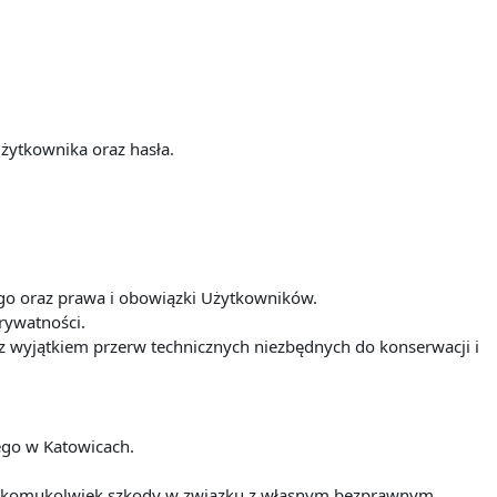
żytkownika oraz hasła.
iego oraz prawa i obowiązki Użytkowników.
prywatności.
t z wyjątkiem przerw technicznych niezbędnych do konserwacji i
iego w Katowicach.
nia komukolwiek szkody w związku z własnym bezprawnym