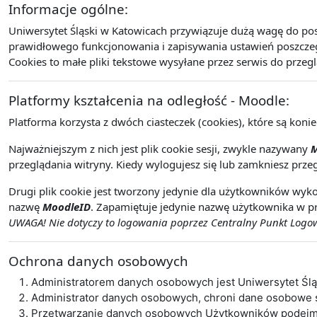
Informacje ogólne:
Uniwersytet Śląski w Katowicach przywiązuje dużą wagę do po
prawidłowego funkcjonowania i zapisywania ustawień poszczegó
Cookies to małe pliki tekstowe wysyłane przez serwis do przeg
Platformy kształcenia na odległość - Moodle:
Platforma korzysta z dwóch ciasteczek (cookies), które są koni
Najważniejszym z nich jest plik cookie sesji, zwykle nazywany
M
przeglądania witryny. Kiedy wylogujesz się lub zamkniesz przeg
Drugi plik cookie jest tworzony jedynie dla użytkowników wyko
nazwę
MoodleID
. Zapamiętuje jedynie nazwę użytkownika w pr
UWAGA! Nie dotyczy to logowania poprzez Centralny Punkt Logowa
Ochrona danych osobowych
Administratorem danych osobowych jest Uniwersytet Śl
Administrator danych osobowych, chroni dane osobowe
Przetwarzanie danych osobowych Użytkowników podejmo