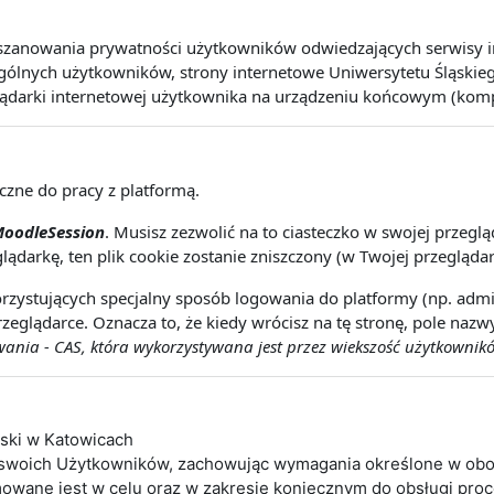
szanowania prywatności użytkowników odwiedzających serwisy int
lnych użytkowników, strony internetowe Uniwersytetu Śląskiego 
lądarki internetowej użytkownika na urządzeniu końcowym (kompute
eczne do pracy z platformą.
oodleSession
. Musisz zezwolić na to ciasteczko w swojej przeg
lądarkę, ten plik cookie zostanie zniszczony (w Twojej przeglądar
rzystujących specjalny sposób logowania do platformy (np. admin
zeglądarce. Oznacza to, że kiedy wrócisz na tę stronę, pole naz
nia - CAS, która wykorzystywana jest przez wiekszość użytkownikó
ąski w Katowicach
 swoich Użytkowników, zachowując wymagania określone w obo
wane jest w celu oraz w zakresie koniecznym do obsługi pro