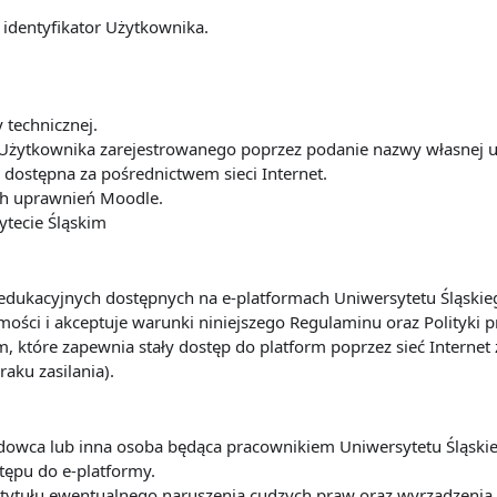
 identyfikator Użytkownika.
y technicznej.
Użytkownika zarejestrowanego poprzez podanie nazwy własnej u
dostępna za pośrednictwem sieci Internet.
ach uprawnień Moodle.
ytecie Śląskim
ug edukacyjnych dostępnych na e-platformach Uniwersytetu Śląsk
ości i akceptuje warunki niniejszego Regulaminu oraz Polityki 
m, które zapewnia stały dostęp do platform poprzez sieć Interne
raku zasilania).
ładowca lub inna osoba będąca pracownikiem Uniwersytetu Śląsk
tępu do e-platformy.
 z tytułu ewentualnego naruszenia cudzych praw oraz wyrządze