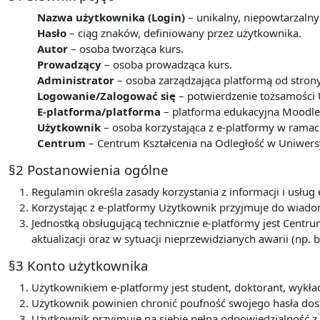
Nazwa użytkownika (Login)
– unikalny, niepowtarzalny
Hasło
– ciąg znaków, definiowany przez użytkownika.
Autor
– osoba tworząca kurs.
Prowadzący
– osoba prowadząca kurs.
Administrator
– osoba zarządzająca platformą od stron
Logowanie/Zalogować się
– potwierdzenie tożsamości 
E-platforma/platforma
– platforma edukacyjna Moodle 
Użytkownik
– osoba korzystająca z e-platformy w ram
Centrum
– Centrum Kształcenia na Odległość w Uniwers
§2 Postanowienia ogólne
Regulamin określa zasady korzystania z informacji i usł
Korzystając z e-platformy Użytkownik przyjmuje do wiadom
Jednostką obsługującą technicznie e-platformy jest Centru
aktualizacji oraz w sytuacji nieprzewidzianych awarii (np. b
§3 Konto użytkownika
Użytkownikiem e-platformy jest student, doktorant, wyk
Użytkownik powinien chronić poufność swojego hasła dos
Użytkownik przyjmuje na siebie pełną odpowiedzialność