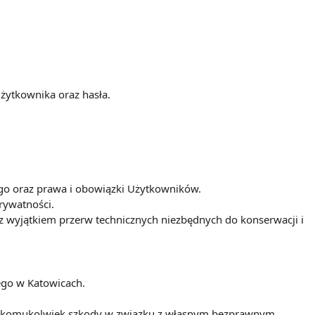
żytkownika oraz hasła.
iego oraz prawa i obowiązki Użytkowników.
prywatności.
t z wyjątkiem przerw technicznych niezbędnych do konserwacji i
iego w Katowicach.
nia komukolwiek szkody w związku z własnym bezprawnym