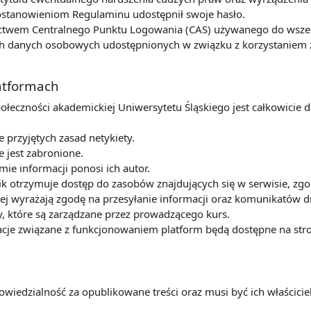
postanowieniom Regulaminu udostępnił swoje hasło.
ctwem Centralnego Punktu Logowania (CAS) używanego do wszelk
 danych osobowych udostępnionych w związku z korzystaniem z u
latformach
połeczności akademickiej Uniwersytetu Śląskiego jest całkowicie 
przyjętych zasad netykiety.
e jest zabronione.
mie informacji ponosi ich autor.
k otrzymuje dostęp do zasobów znajdujących się w serwisie, zg
ej wyrażają zgodę na przesyłanie informacji oraz komunikatów dr
y, które są zarządzane przez prowadzącego kurs.
cje związane z funkcjonowaniem platform będą dostępne na stro
owiedzialność za opublikowane treści oraz musi być ich właścic