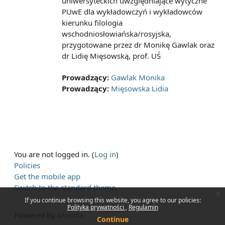
uniwersyteckich uwzględniające wytyczne
PUwE dla wykładowczyń i wykładowców
kierunku filologia
wschodniosłowiańska/rosyjska,
przygotowane przez dr Monikę Gawlak oraz
dr Lidię Mięsowską, prof. UŚ
Prowadzący:
Gawlak Monika
Prowadzący:
Mięsowska Lidia
You are not logged in. (
Log in
)
Policies
Get the mobile app
Switch to the standard theme
x
If you continue browsing this website, you agree to our policies:
Polityka prywatności
Regulamin
Powered by
Moodle
Continue