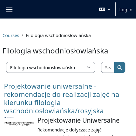
Skip to main content
Log in
Side panel
Courses
Filologia wschodniosłowiańska
Filologia wschodniosłowiańska
Search co
Course categories
Search 
Projektowanie uniwersalne -
rekomendacje do realizacji zajęć na
kierunku filologia
wschodniosłowiańska/rosyjska
Projektowanie Uniwersalne
Rekomendacje dotyczące zajęć