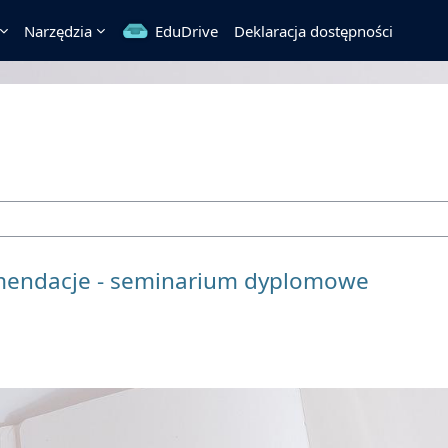
Narzędzia
EduDrive
Deklaracja dostępności
omendacje - seminarium dyplomowe