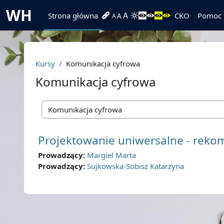
Przejdź do głównej zawartości
WH
A
Strona główna
CKO
Pomoc
A
A
Kursy
Komunikacja cyfrowa
Komunikacja cyfrowa
Kategorie kursów
Projektowanie uniwersalne - rek
Prowadzący:
Margiel Marta
Prowadzący:
Sujkowska-Sobisz Katarzyna