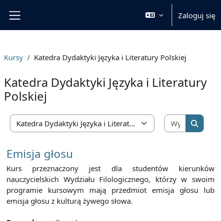
Przejdź do głównej zawartości
Zaloguj się
Panel boczny
Kursy
Katedra Dydaktyki Języka i Literatury Polskiej
Katedra Dydaktyki Języka i Literatury
Polskiej
Wyszukaj 
Kategorie kursów
Wyszuka
Emisja głosu
Kurs przeznaczony jest dla studentów kierunków
nauczycielskich Wydziału Filologicznego, którzy w swoim
programie kursowym mają przedmiot emisja głosu lub
emisja głosu z kulturą żywego słowa.