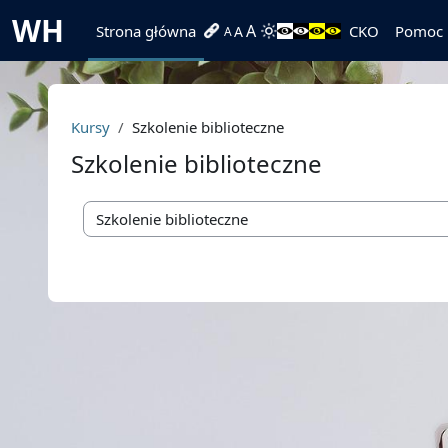
Przejdź do głównej zawartości
WH
A
Strona główna
CKO
Pomoc
A
A
Kursy
Szkolenie biblioteczne
Szkolenie biblioteczne
Kategorie kursów