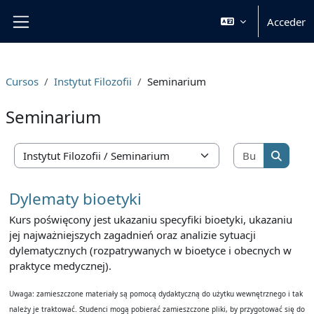
Salta al contenido principal
Acceder
Panel lateral
Cursos
Instytut Filozofii
Seminarium
Seminarium
Buscar cu
Categorías
Buscar 
Dylematy bioetyki
Kurs poświęcony jest ukazaniu specyfiki bioetyki, ukazaniu
jej najważniejszych zagadnień oraz analizie sytuacji
dylematycznych (rozpatrywanych w bioetyce i obecnych w
praktyce medycznej).
Uwaga: zamieszczone materiały są pomocą dydaktyczną do użytku wewnętrznego i tak
należy je traktować. Studenci mogą pobierać zamieszczone pliki, by przygotować się do