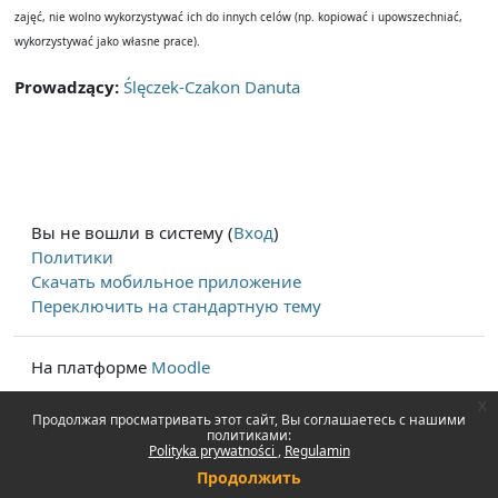
zajęć, nie wolno wykorzystywać ich do innych celów (np. kopiować i upowszechniać,
wykorzystywać jako własne prace).
Prowadzący:
Ślęczek-Czakon Danuta
Вы не вошли в систему (
Вход
)
Политики
Скачать мобильное приложение
Переключить на стандартную тему
На платформе
Moodle
x
Продолжая просматривать этот сайт, Вы соглашаетесь с нашими
политиками:
Polityka prywatności
Regulamin
Продолжить