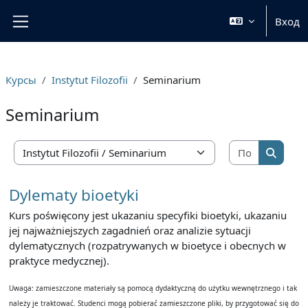
Перейти к основному содержанию
Вход
Боковая панель
Курсы
Instytut Filozofii
Seminarium
Seminarium
Поиск ку
Категории курсов
Поиск 
Dylematy bioetyki
Kurs poświęcony jest ukazaniu specyfiki bioetyki, ukazaniu
jej najważniejszych zagadnień oraz analizie sytuacji
dylematycznych (rozpatrywanych w bioetyce i obecnych w
praktyce medycznej).
Uwaga: zamieszczone materiały są pomocą dydaktyczną do użytku wewnętrznego i tak
należy je traktować. Studenci mogą pobierać zamieszczone pliki, by przygotować się do