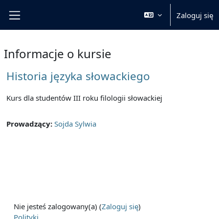
Przejdź do głównej zawartości
Zaloguj się
Panel boczny
Informacje o kursie
Historia języka słowackiego
Kurs dla studentów III roku filologii słowackiej
Prowadzący:
Sojda Sylwia
Nie jesteś zalogowany(a) (
Zaloguj się
)
Polityki