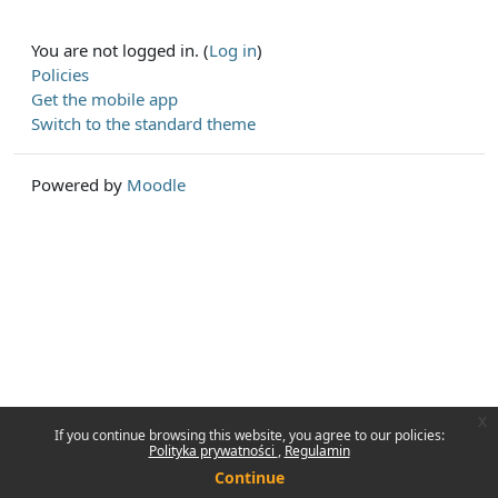
You are not logged in. (
Log in
)
Policies
Get the mobile app
Switch to the standard theme
Powered by
Moodle
x
If you continue browsing this website, you agree to our policies:
Polityka prywatności
Regulamin
Continue