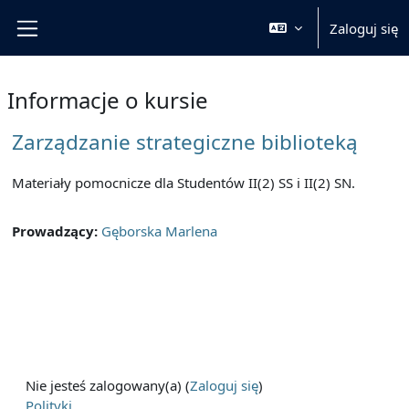
Przejdź do głównej zawartości
Zaloguj się
Panel boczny
Informacje o kursie
Zarządzanie strategiczne biblioteką
Materiały pomocnicze dla Studentów II(2) SS i II(2) SN.
Prowadzący:
Gęborska Marlena
Nie jesteś zalogowany(a) (
Zaloguj się
)
Polityki