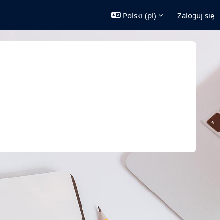
Polski ‎(pl)‎
Zaloguj się