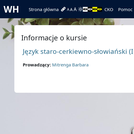
Przejdź do głównej zawartości
WH
A
Strona główna
CKO
Pomoc
A
A
Informacje o kursie
Język staro-cerkiewno-słowiański (I
Prowadzący:
Mitrenga Barbara