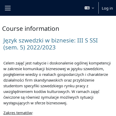
Skip to main content
Log in
Side panel
Course information
Język szwedzki w biznesie: III S SSI
(sem. 5) 2022/2023
Celem zajęć jest nabycie i doskonalenie ogólnej kompetencji
w zakresie komunikacji biznesowej w języku szwedzkim,
pogłębienie wiedzy o realiach gospodarczych i charakterze
działalności firm skandynawskich oraz przybliżenie
studentom specyfiki szwedzkiego rynku pracy z
uwzględnieniem kodów kulturowych. W ramach zajęć
ćwiczone są również symulacje możliwych sytuacji
występujących w sferze biznesowej.
Zakres tematów
: