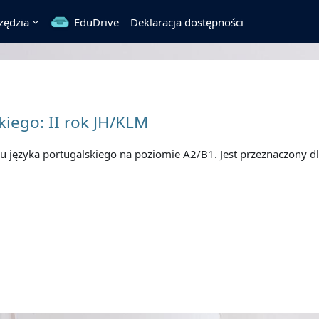
zędzia
EduDrive
Deklaracja dostępności
kiego: II rok JH/KLM
su języka portugalskiego na poziomie A2/B1. Jest przeznaczony d