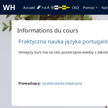
Passer au contenu principal
WH
A
Accueil
CKO
Pomoc
Nar
A
A
Informations du cours
Praktyczna nauka języka portugals
Niniejszy kurs ma na celu poszerzanie wiedzy z zakre
Prowadzący:
Szusterowska Katarzyna