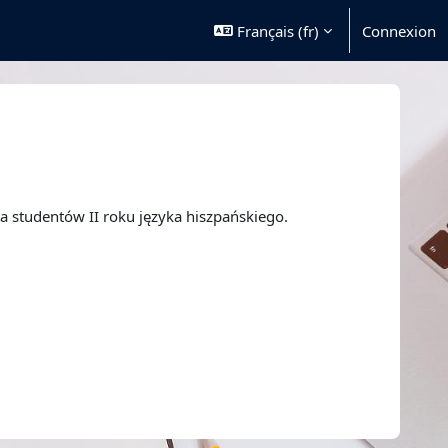
Français ‎(fr)‎
Connexion
la studentów II roku języka hiszpańskiego.