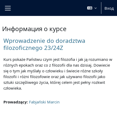
Перейти к основному содержанию
Вход
Боковая панель
Информация о курсе
Wprowadzenie do doradztwa
filozoficznego 23/24Z
Kurs pokaże Państwu czym jest filozofia i jak ją rozumiano w
różnych epokach oraz co z filozofii dla nas dzisiaj. Dowiecie
się o tym jak myślały o człowieku i świecie różne szkoły
filozofii i różni filozofowie oraz jak używano filozofii jako
sztuki szczęśliwego życia, której celem jest pełny rozkwit
człowieka.
Prowadzący:
Fabjański Marcin