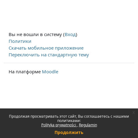
Вы не вошли в систему (
Вход
)
Политики
Скачать мобильное приложение
Переключить на стандартную тему
На платформе
Moodle
x
Продолжая просматривать этот сайт, Вы соглашаетесь с нашими
политиками:
Polityka prywatności
Regulamin
Продолжить