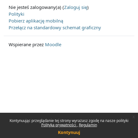
Nie jesteś zalogowany(a) (
Zaloguj się
)
Polityki
Pobierz aplikację mobilną
Przełącz na standardowy schemat graficzny
Wspierane przez
Moodle
x
Kontynuując przeglądanie tej strony wyrażasz zgodę na nasze polityki
Polityka prywatności
Regulamin
Kontynuuj