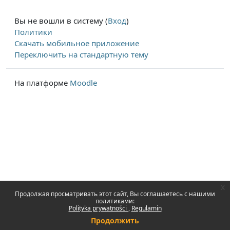
Вы не вошли в систему (
Вход
)
Политики
Скачать мобильное приложение
Переключить на стандартную тему
На платформе
Moodle
x
Продолжая просматривать этот сайт, Вы соглашаетесь с нашими
политиками:
Polityka prywatności
Regulamin
Продолжить