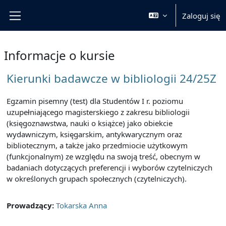
Przejdź do głównej zawartości
Zaloguj się
Panel boczny
Informacje o kursie
Kierunki badawcze w bibliologii 24/25Z
Egzamin pisemny (test) dla Studentów I r. poziomu
uzupełniającego magisterskiego z zakresu bibliologii
(księgoznawstwa, nauki o książce) jako obiekcie
wydawniczym, księgarskim, antykwarycznym oraz
bibliotecznym, a także jako przedmiocie użytkowym
(funkcjonalnym) ze względu na swoją treść, obecnym w
badaniach dotyczących preferencji i wyborów czytelniczych
w określonych grupach społecznych (czytelniczych).
Prowadzący:
Tokarska Anna