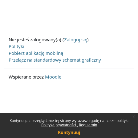
Nie jesteś zalogowany(a) (
Zaloguj się
)
Polityki
Pobierz aplikację mobilną
Przełącz na standardowy schemat graficzny
Wspierane przez
Moodle
x
Kontynuując przeglądanie tej strony wyrażasz zgodę na nasze polityki
Polityka prywatności
Regulamin
Kontynuuj