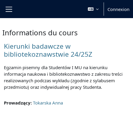
Passer au contenu principal
Connexion
Panneau latéral
Informations du cours
Kierunki badawcze w
bibliotekoznawstwie 24/25Z
Egzamin pisemny dla Studentów I MU na kierunku
informacja naukowa i bibliotekoznawstwo z zakresu treści
realizowanych podczas wykładu (zgodnie z sylabusem
przedmiotu) oraz indywidualnej pracy Studenta.
Prowadzący:
Tokarska Anna