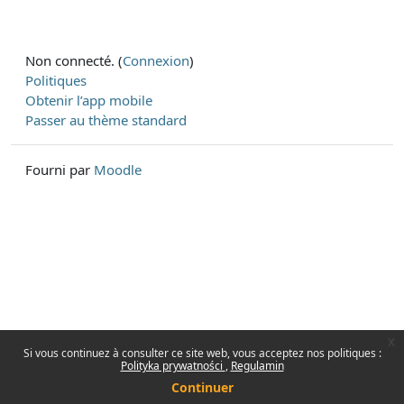
Non connecté. (
Connexion
)
Politiques
Obtenir l’app mobile
Passer au thème standard
Fourni par
Moodle
x
Si vous continuez à consulter ce site web, vous acceptez nos politiques :
Polityka prywatności
Regulamin
Continuer