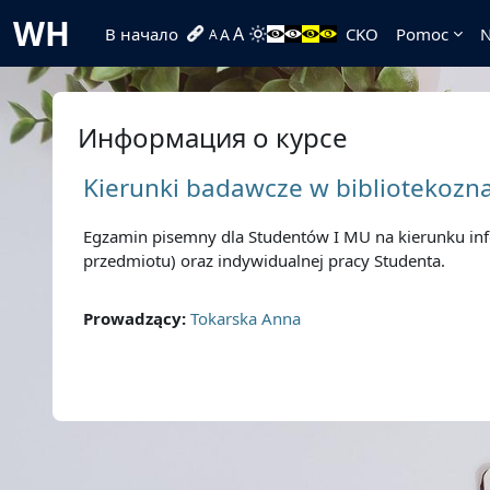
Перейти к основному содержанию
WH
A
В начало
CKO
Pomoc
N
A
A
Информация о курсе
Kierunki badawcze w bibliotekozn
Egzamin pisemny dla Studentów I MU na kierunku inf
przedmiotu) oraz indywidualnej pracy Studenta.
Prowadzący:
Tokarska Anna