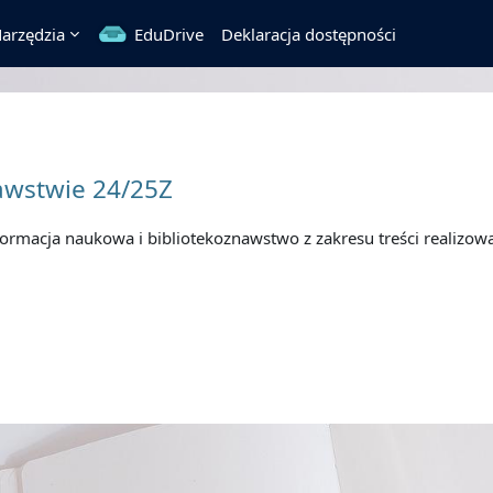
arzędzia
EduDrive
Deklaracja dostępności
awstwie 24/25Z
ormacja naukowa i bibliotekoznawstwo z zakresu treści realizo