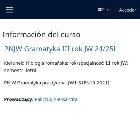
Salta al contenido principal
Acceder
Panel lateral
Información del curso
PNJW Gramatyka III rok JW 24/25L
III rok JW;
Kierunek: Filologia romańska; rok/specjalność:
semestr: letni
PNJW Gramatyka praktyczna [W1-S1FN19.2021]
Prowadzący:
Paliczuk Aleksandra