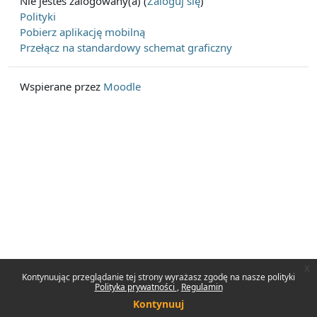
Nie jesteś zalogowany(a) (
Zaloguj się
)
Polityki
Pobierz aplikację mobilną
Przełącz na standardowy schemat graficzny
Wspierane przez
Moodle
x
Kontynuując przeglądanie tej strony wyrażasz zgodę na nasze polityki
Polityka prywatności
Regulamin
Kontynuuj