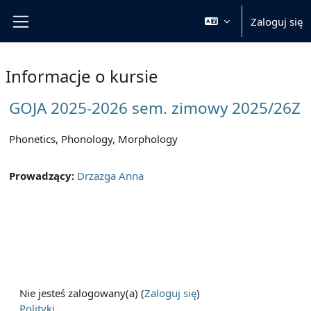
Przejdź do głównej zawartości
Zaloguj się
Panel boczny
Informacje o kursie
GOJA 2025-2026 sem. zimowy 2025/26Z
Phonetics, Phonology, Morphology
Prowadzący:
Drzazga Anna
Nie jesteś zalogowany(a) (
Zaloguj się
)
Polityki