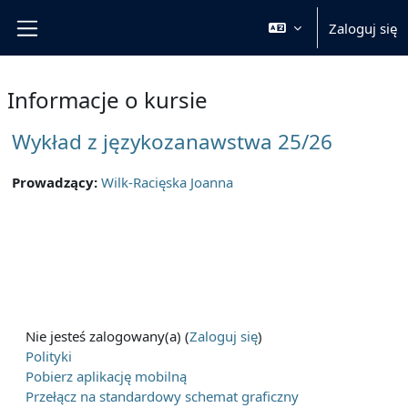
Przejdź do głównej zawartości
Zaloguj się
Panel boczny
Informacje o kursie
Wykład z językozanawstwa 25/26
Prowadzący:
Wilk-Racięska Joanna
Nie jesteś zalogowany(a) (
Zaloguj się
)
Polityki
Pobierz aplikację mobilną
Przełącz na standardowy schemat graficzny