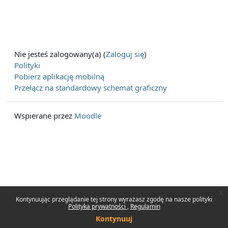
Nie jesteś zalogowany(a) (
Zaloguj się
)
Polityki
Pobierz aplikację mobilną
Przełącz na standardowy schemat graficzny
Wspierane przez
Moodle
x
Kontynuując przeglądanie tej strony wyrażasz zgodę na nasze polityki
Polityka prywatności
Regulamin
Kontynuuj