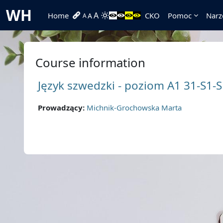
Skip to main content
WH
A
Home
CKO
Pomoc
Narz
A
A
Course information
Język szwedzki - poziom A1 31-S1-S
Prowadzący:
Michnik-Grochowska Marta