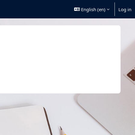
English ‎(en)‎
Log in