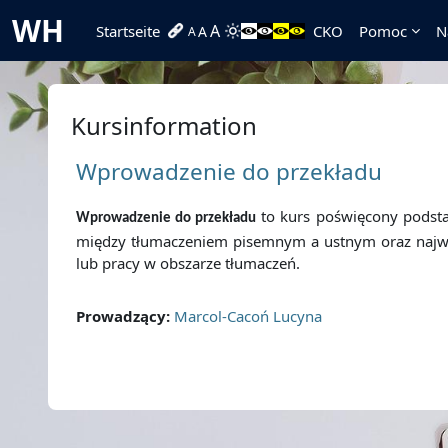
Zum Hauptinhalt
WH
A
Startseite
CKO
Pomoc
N
A
A
Kursinformation
Wprowadzenie do przekładu
to kurs poświęcony podstaw
Wprowadzenie do przekładu
między tłumaczeniem pisemnym a ustnym oraz najważni
lub pracy w obszarze tłumaczeń.
Prowadzący:
Marcol-Cacoń Lucyna