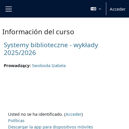
Salta al contenido principal
Acceder
Panel lateral
Información del curso
Systemy biblioteczne - wykłady
2025/2026
Prowadzący:
Swoboda Izabela
Usted no se ha identificado. (
Acceder
)
Políticas
Descargar la app para dispositivos móviles