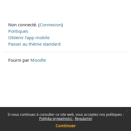
Non connecté. (
Connexion
)
Politiques
Obtenir l’app mobile
Passer au thème standard
Fourni par
Moodle
x
Si vous continuez à consulter ce site web, vous acceptez nos politiques :
Polityka prywatności
Regulamin
Continuer