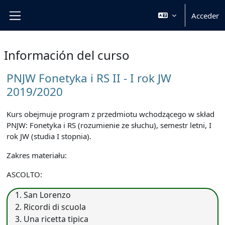
Salta al contenido principal
Acceder
Panel lateral
Información del curso
PNJW Fonetyka i RS II - I rok JW
2019/2020
Kurs obejmuje program z przedmiotu wchodzącego w skład
PNJW: Fonetyka i RS (rozumienie ze słuchu), semestr letni, I
rok JW (studia I stopnia).
Zakres materiału:
ASCOLTO:
San Lorenzo
Ricordi di scuola
Una ricetta tipica