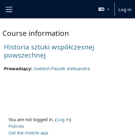
Skip to main content
Log in
Side panel
Course information
Historia sztuki współczesnej
powszechnej
Prowadzący:
Giełdoń-Paszek Aleksandra
You are not logged in. (
Log in
)
Policies
Get the mobile app