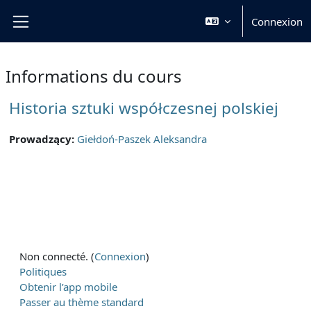
Passer au contenu principal
Connexion
Panneau latéral
Informations du cours
Historia sztuki współczesnej polskiej
Prowadzący:
Giełdoń-Paszek Aleksandra
Non connecté. (
Connexion
)
Politiques
Obtenir l’app mobile
Passer au thème standard