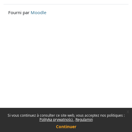
Fourni par
Moodle
x
Si vous continuez à consulter ce site web, vous acceptez nos politiques :
Polityka prywatności
Regulamin
Continuer