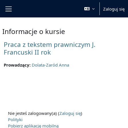
Przejdź do głównej zawartości
Zaloguj się
Panel boczny
Informacje o kursie
Praca z tekstem prawniczym J.
Francuski II rok
Prowadzący:
Dolata-Zaród Anna
Nie jesteś zalogowany(a) (
Zaloguj się
)
Polityki
Pobierz aplikację mobilną