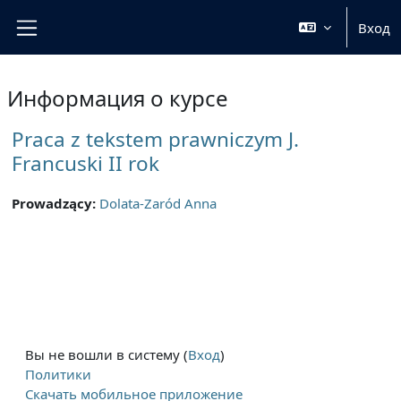
Перейти к основному содержанию
Вход
Боковая панель
Информация о курсе
Praca z tekstem prawniczym J.
Francuski II rok
Prowadzący:
Dolata-Zaród Anna
Вы не вошли в систему (
Вход
)
Политики
Скачать мобильное приложение