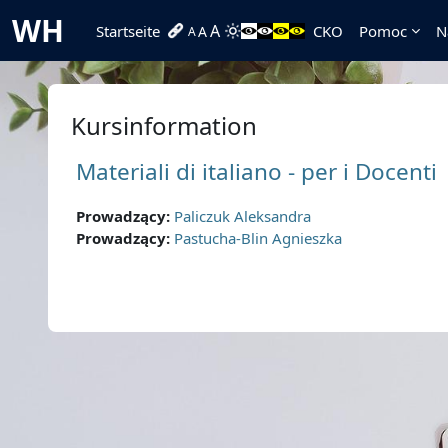
Zum Hauptinhalt
WH
A
Startseite
CKO
Pomoc
N
A
A
Kursinformation
Materiali di italiano - per i Docenti
Prowadzący:
Paliczuk Aleksandra
Prowadzący:
Pastucha-Blin Agnieszka