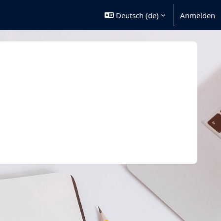
Deutsch ‎(de)‎
Anmelden