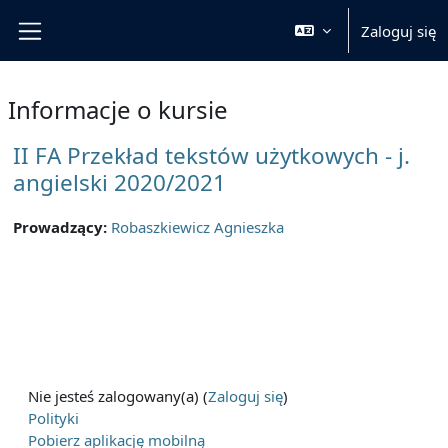
Przejdź do głównej zawartości
Zaloguj się
Panel boczny
Informacje o kursie
II FA Przekład tekstów użytkowych - j.
angielski 2020/2021
Prowadzący:
Robaszkiewicz Agnieszka
Nie jesteś zalogowany(a) (
Zaloguj się
)
Polityki
Pobierz aplikację mobilną