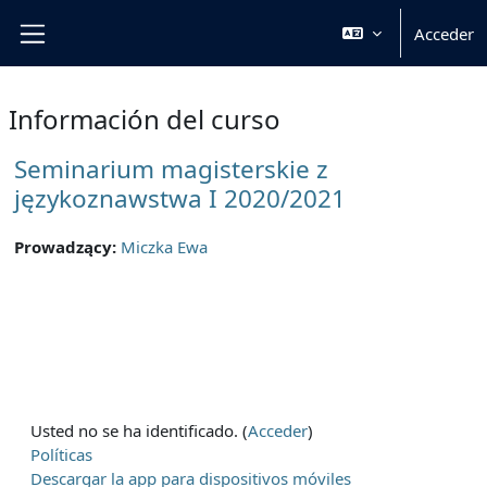
Salta al contenido principal
Acceder
Panel lateral
Información del curso
Seminarium magisterskie z
językoznawstwa I 2020/2021
Prowadzący:
Miczka Ewa
Usted no se ha identificado. (
Acceder
)
Políticas
Descargar la app para dispositivos móviles