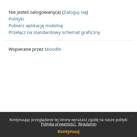
Nie jesteś zalogowany(a) (
Zaloguj się
)
Polityki
Pobierz aplikację mobilną
Przełącz na standardowy schemat graficzny
Wspierane przez
Moodle
x
Kontynuując przeglądanie tej strony wyrażasz zgodę na nasze polityki
Polityka prywatności
Regulamin
Kontynuuj