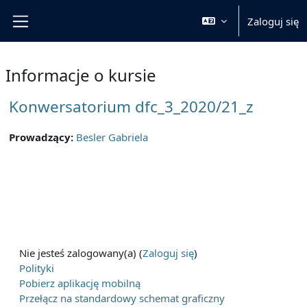
Przejdź do głównej zawartości
Zaloguj się
Panel boczny
Informacje o kursie
Konwersatorium dfc_3_2020/21_z
Prowadzący:
Besler Gabriela
Nie jesteś zalogowany(a) (
Zaloguj się
)
Polityki
Pobierz aplikację mobilną
Przełącz na standardowy schemat graficzny